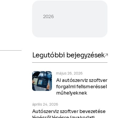
2026
Legutóbbi bejegyzések
május 26, 2026
AI autószerviz szoftver
forgalmi felismeréssel
műhelyeknek
április 24, 2026
Autószerviz szoftver bevezetése
lépésről lépésre (gyakorlati