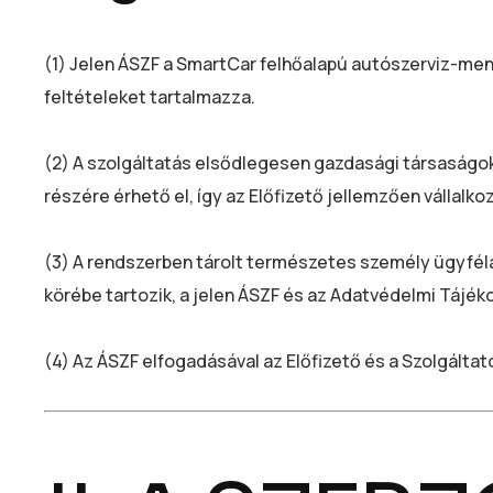
(1) Jelen ÁSZF a SmartCar felhőalapú autószerviz-m
feltételeket tartalmazza.
(2) A szolgáltatás elsődlegesen gazdasági társaságok
részére érhető el, így az Előfizető jellemzően vállalk
(3) A rendszerben tárolt természetes személy ügyféla
körébe tartozik, a jelen ÁSZF és az Adatvédelmi Tájéko
(4) Az ÁSZF elfogadásával az Előfizető és a Szolgáltat