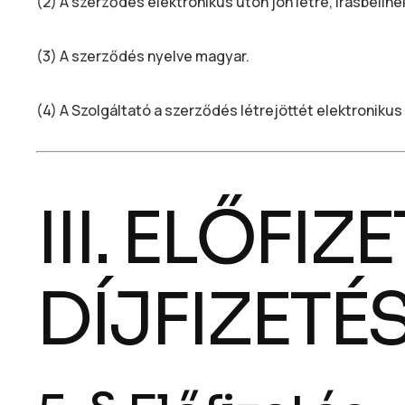
(2) A szerződés elektronikus úton jön létre, írásbeline
(3) A szerződés nyelve magyar.
(4) A Szolgáltató a szerződés létrejöttét elektronikus 
III. ELŐFIZ
DÍJFIZETÉ