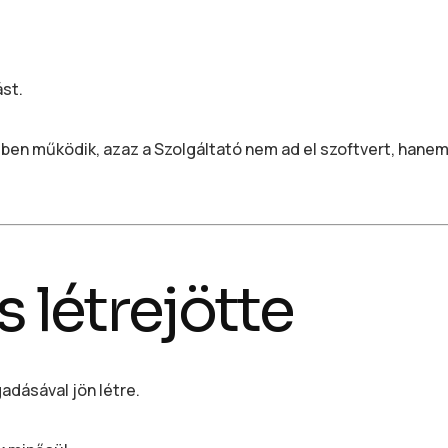
st.
lben működik, azaz a Szolgáltató nem ad el szoftvert, hane
s létrejötte
adásával jön létre.