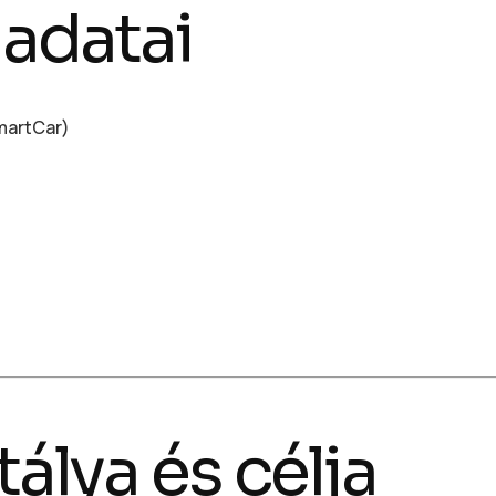
 adatai
SmartCar)
tálya és célja