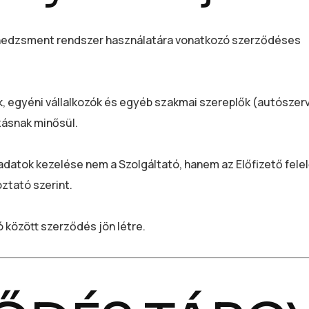
enedzsment rendszer használatára vonatkozó szerződéses
, egyéni vállalkozók és egyéb szakmai szereplők (autószer
ozásnak minősül.
datok kezelése nem a Szolgáltató, hanem az Előfizető fele
ztató szerint.
ó között szerződés jön létre.