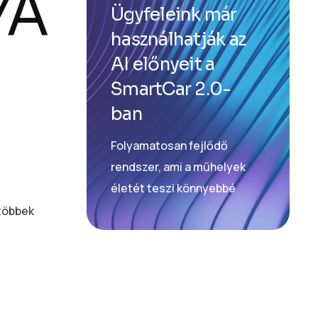
YA
Ügyfeleink már
használhatják az
AI előnyeit a
SmartCar 2.0-
ban
Folyamatosan fejlődő
rendszer, ami a műhelyek
életét teszi könnyebbé
 többek