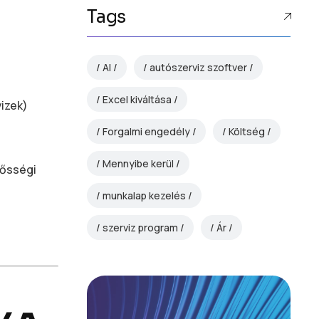
Tags
AI
autószerviz szoftver
Excel kiváltása
vizek)
Forgalmi engedély
Költség
Mennyibe kerül
lősségi
munkalap kezelés
szerviz program
Ár