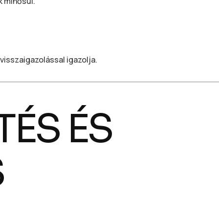
k minősül.
visszaigazolással igazolja.
ETÉS ÉS
S