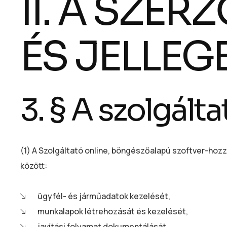
II. A SZE
ÉS JELLEG
3. § A szolgált
(1) A Szolgáltató online, böngészőalapú szoftver-hozz
között:
ügyfél- és járműadatok kezelését,
munkalapok létrehozását és kezelését,
javítási folyamat dokumentálását,