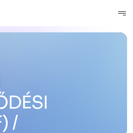
ŐDÉSI
)