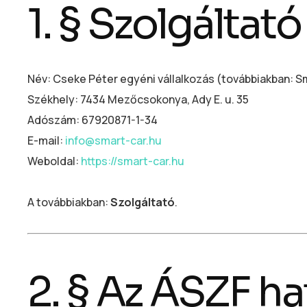
1. § Szolgáltató
Név: Cseke Péter egyéni vállalkozás (továbbiakban: 
Székhely: 7434 Mezőcsokonya, Ady E. u. 35
Adószám: 67920871-1-34
E-mail:
info@smart-car.hu
Weboldal:
https://smart-car.hu
A továbbiakban:
Szolgáltató
.
2. § Az ÁSZF ha