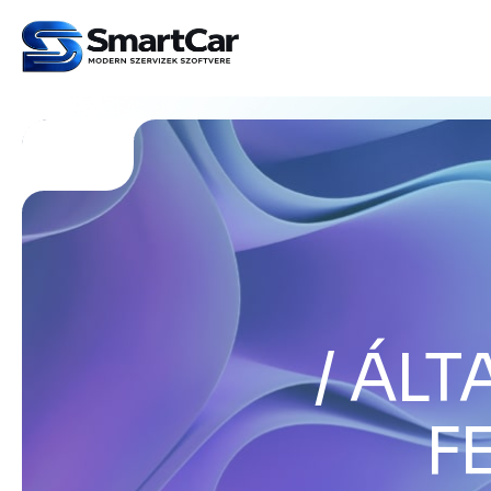
ÁLT
F