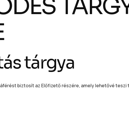
RZŐDÉS TÁRG
E
atás tárgya
áférést biztosít az Előfizető részére, amely lehetővé teszi