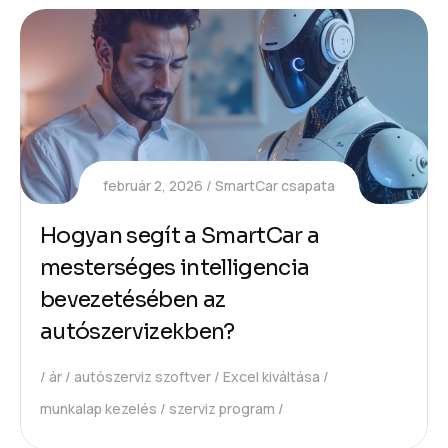
február 2, 2026
SmartCar csapata
Hogyan segít a SmartCar a
mesterséges intelligencia
bevezetésében az
autószervizekben?
ár
autószerviz szoftver
Excel kiváltása
munkalap kezelés
szerviz program