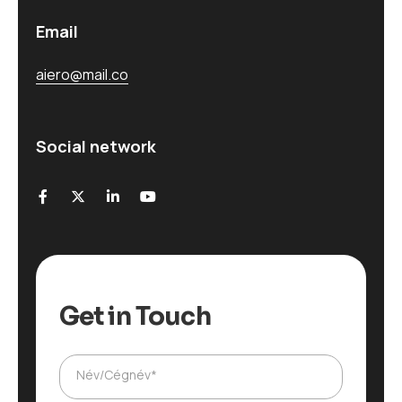
Email
aiero@mail.co
Social network
Get in Touch
Név/Cégnév*
T
e