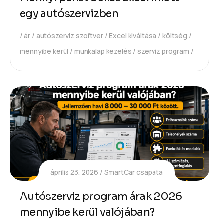
egy autószervizben
ár
autószerviz szoftver
Excel kiváltása
költség
mennyibe kerül
munkalap kezelés
szerviz program
április 23, 2026
SmartCar csapata
Autószerviz program árak 2026 –
mennyibe kerül valójában?