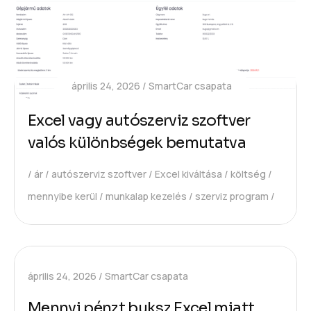
április 24, 2026
SmartCar csapata
Excel vagy autószerviz szoftver
valós különbségek bemutatva
ár
autószerviz szoftver
Excel kiváltása
költség
mennyibe kerül
munkalap kezelés
szerviz program
április 24, 2026
SmartCar csapata
Mennyi pénzt buksz Excel miatt