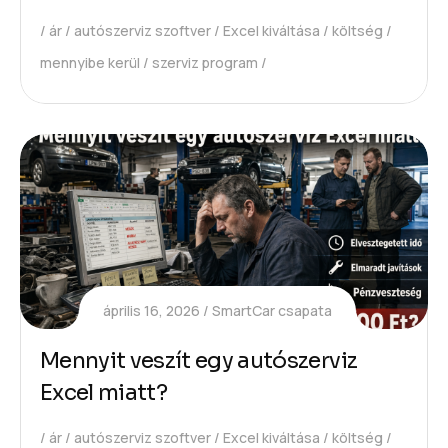
ár
autószerviz szoftver
Excel kiváltása
költség
mennyibe kerül
szerviz program
április 16, 2026
SmartCar csapata
Mennyit veszít egy autószerviz
Excel miatt?
ár
autószerviz szoftver
Excel kiváltása
költség